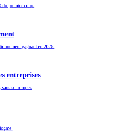
00 du premier coup.
iment
sitionnement gagnant en 2026.
s entreprises
 sans se tromper.
 dogme.