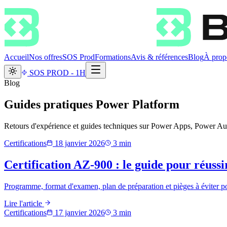
Accueil
Nos offres
SOS Prod
Formations
Avis & références
Blog
À prop
SOS PROD - 1H
Blog
Guides pratiques Power Platform
Retours d'expérience et guides techniques sur Power Apps, Power Au
Certifications
18 janvier 2026
3
min
Certification AZ-900 : le guide pour réus
Programme, format d'examen, plan de préparation et pièges à éviter po
Lire l'article
Certifications
17 janvier 2026
3
min