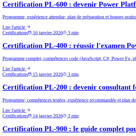
Certification PL-600 : devenir Power Plat
Programme, expérience attendue, plan de préparation et bonnes pratiq
Lire l'article
Certifications
16 janvier 2026
3
min
Certification PL-400 : réussir l'examen P
Programme complet, compétences code (JavaScript, C#, Power Fx, plu
Lire l'article
Certifications
15 janvier 2026
3
min
Certification PL-200 : devenir consultant
Programme, compétences testées, expérience recommandée et plan de p
Lire l'article
Certifications
14 janvier 2026
3
min
Certification PL-900 : le guide complet p