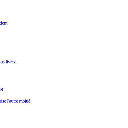
dent.
us livrez.
es
ise l'autre moitié.