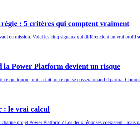
régie : 5 critères qui comptent vraiment
aut en mission. Voici les cinq signaux qui différencient un vrai profil 
d la Power Platform devient un risque
 ce qui tourne, qui l'a fait, ni ce qui se passera quand il partira. Com
: le vrai calcul
 chaque projet Power Platform ? Les deux réponses coexistent - mais p