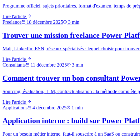
Programme officiel, sujets prioritaires, format d'examen, temps de pré
Lire l'article
Freelance
18 décembre 2025
3
min
Trouver une mission freelance Power Plat
Malt, LinkedIn, ESN, réseaux spécialisés : lequel choisir pour trouv
Lire l'article
Consultants
11 décembre 2025
3
min
Comment trouver un bon consultant Power P
Sourcing, évaluation, TJM, contractualisation : la méthode complète p
Lire l'article
Applications
4 décembre 2025
1
min
Application interne : build sur Power Pla
Pour un besoin métier interne, faut-il souscrire à un SaaS ou construi