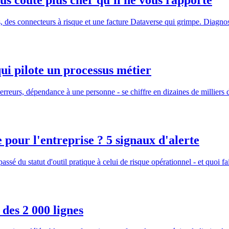
s coûte plus cher qu'il ne vous rapporte
des connecteurs à risque et une facture Dataverse qui grimpe. Diagnosti
ui pilote un processus métier
, erreurs, dépendance à une personne - se chiffre en dizaines de milliers
 pour l'entreprise ? 5 signaux d'alerte
sé du statut d'outil pratique à celui de risque opérationnel - et quoi fa
des 2 000 lignes