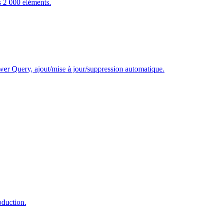
s 2 000 éléments.
wer Query, ajout/mise à jour/suppression automatique.
oduction.