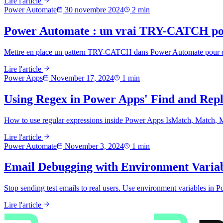
Lire l'article
Power Automate
30 novembre 2024
2
min
Power Automate : un vrai TRY-CATCH pou
Mettre en place un pattern TRY-CATCH dans Power Automate pour détect
Lire l'article
Power Apps
November 17, 2024
1
min
Using Regex in Power Apps' Find and Repl
How to use regular expressions inside Power Apps IsMatch, Match, Mat
Lire l'article
Power Automate
November 3, 2024
1
min
Email Debugging with Environment Variab
Stop sending test emails to real users. Use environment variables in
Lire l'article