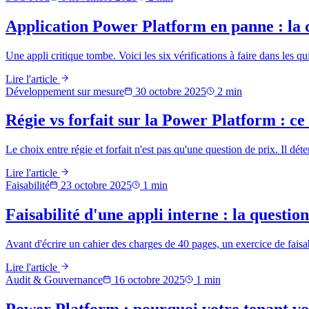
Application Power Platform en panne : la 
Une appli critique tombe. Voici les six vérifications à faire dans les qu
Lire l'article
Développement sur mesure
30 octobre 2025
2
min
Régie vs forfait sur la Power Platform : ce
Le choix entre régie et forfait n'est pas qu'une question de prix. Il déte
Lire l'article
Faisabilité
23 octobre 2025
1
min
Faisabilité d'une appli interne : la questio
Avant d'écrire un cahier des charges de 40 pages, un exercice de faisabi
Lire l'article
Audit & Gouvernance
16 octobre 2025
1
min