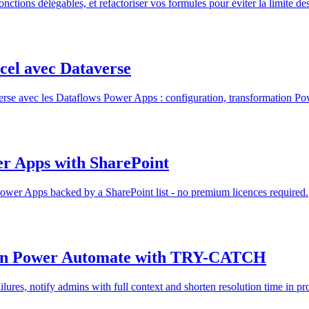
nctions délégables, et refactoriser vos formules pour éviter la limite de
cel avec Dataverse
erse avec les Dataflows Power Apps : configuration, transformation Po
er Apps with SharePoint
Power Apps backed by a SharePoint list - no premium licences required.
in Power Automate with TRY-CATCH
res, notify admins with full context and shorten resolution time in pr