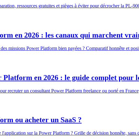
paration, ressources gratuites et pièges à éviter pour décrocher la PL-9
form en 2026 : les canaux qui marchent vra
er des missions Power Platform bien payées ? Comparatif honnête et po
latform en 2026 : le guide complet pour le
our recruter un consultant Power Platform freelance ou porté en France,
tform ou acheter un SaaS ?
re l'application sur la Power Platform ? Grille de décision honnête, sans