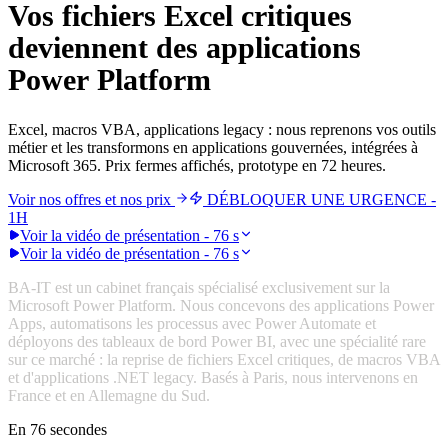
Vos fichiers Excel critiques
deviennent des applications
Power Platform
Excel, macros VBA, applications legacy : nous reprenons vos outils
métier et les transformons en applications gouvernées, intégrées à
Microsoft 365. Prix fermes affichés, prototype en 72 heures.
Voir nos offres et nos prix
DÉBLOQUER UNE URGENCE -
1H
Voir la vidéo de présentation - 76 s
Voir la vidéo de présentation - 76 s
BA-IT est un cabinet français spécialisé exclusivement sur la
Microsoft Power Platform. Nous concevons des applications Power
Apps, automatisons les processus avec Power Automate et
déployons des tableaux de bord Power BI, avec une spécialité rare
sur ce marché : la reprise de fichiers Excel critiques, de macros VBA
et d'applications .NET legacy. Basés à Paris, nous intervenons en
France et en Allemagne du Sud.
En 76 secondes