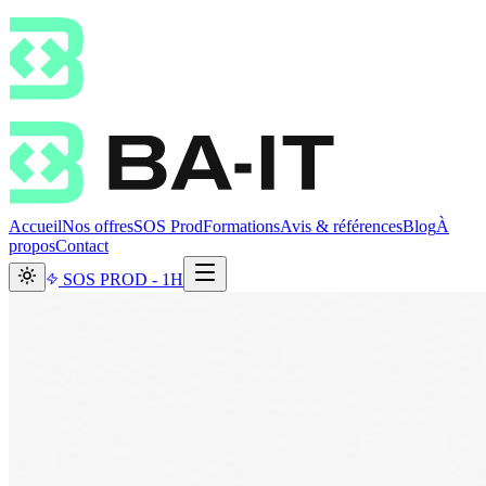
Accueil
Nos offres
SOS Prod
Formations
Avis & références
Blog
À
propos
Contact
SOS PROD - 1H