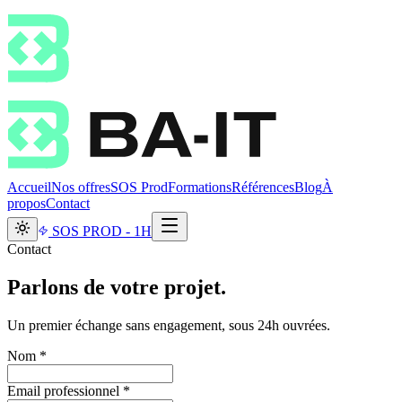
Accueil
Nos offres
SOS Prod
Formations
Références
Blog
À
propos
Contact
SOS PROD - 1H
Contact
Parlons de votre projet.
Un premier échange sans engagement, sous 24h ouvrées.
Nom *
Email professionnel *