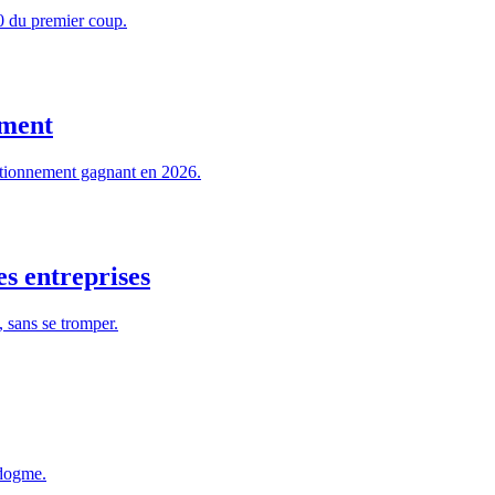
00 du premier coup.
iment
sitionnement gagnant en 2026.
s entreprises
 sans se tromper.
 dogme.