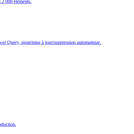
s 2 000 éléments.
wer Query, ajout/mise à jour/suppression automatique.
oduction.