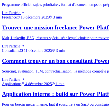
Programme officiel, sujets prioritaires, format d'examen, temps de pré
Lire l'article
Freelance
18 décembre 2025
3
min
Trouver une mission freelance Power Plat
Malt, LinkedIn, ESN, réseaux spécialisés : lequel choisir pour trouv
Lire l'article
Consultants
11 décembre 2025
3
min
Comment trouver un bon consultant Power P
Sourcing, évaluation, TJM, contractualisation : la méthode complète p
Lire l'article
Applications
4 décembre 2025
1
min
Application interne : build sur Power Pla
Pour un besoin métier interne, faut-il souscrire à un SaaS ou construi