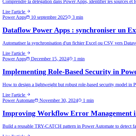
Comprendre la délégation dans Power Apps, identifier les sources et fo
Lire l'article
Power Apps
10 septembre 2025
3
min
Dataflow Power Apps : synchroniser un Ex
Automatiser la synchronisation d'un fichier Excel ou CSV vers Datav
Lire l'article
Power Apps
December 15, 2024
1
min
Implementing Role-Based Security in Pow
How to design a lightweight but robust role-based security model in 
Lire l'article
Power Automate
November 30, 2024
1
min
Improving Workflow Error Management 
Build a reusable TRY-CATCH pattern in Power Automate to detect failu