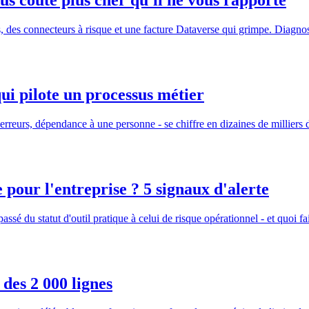
s coûte plus cher qu'il ne vous rapporte
des connecteurs à risque et une facture Dataverse qui grimpe. Diagnosti
ui pilote un processus métier
, erreurs, dépendance à une personne - se chiffre en dizaines de milliers
 pour l'entreprise ? 5 signaux d'alerte
sé du statut d'outil pratique à celui de risque opérationnel - et quoi fa
des 2 000 lignes