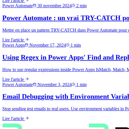
Lire l'article
Power Automate
30 novembre 2024
2
min
Power Automate : un vrai TRY-CATCH pou
Mettre en place un pattern TRY-CATCH dans Power Automate pour détect
Lire l'article
Power Apps
November 17, 2024
1
min
Using Regex in Power Apps' Find and Repl
How to use regular expressions inside Power Apps IsMatch, Match, Mat
Lire l'article
Power Automate
November 3, 2024
1
min
Email Debugging with Environment Variab
Stop sending test emails to real users. Use environment variables in
Lire l'article