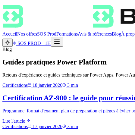
Accueil
Nos offres
SOS Prod
Formations
Avis & références
Blog
À prop
SOS PROD - 1H
Blog
Guides pratiques Power Platform
Retours d'expérience et guides techniques sur Power Apps, Power Au
Certifications
18 janvier 2026
3
min
Certification AZ-900 : le guide pour réus
Programme, format d'examen, plan de préparation et pièges à éviter po
Lire l'article
Certifications
17 janvier 2026
3
min