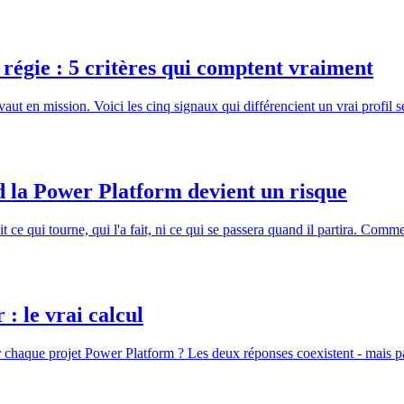
régie : 5 critères qui comptent vraiment
aut en mission. Voici les cinq signaux qui différencient un vrai profil 
d la Power Platform devient un risque
 ce qui tourne, qui l'a fait, ni ce qui se passera quand il partira. Com
: le vrai calcul
 chaque projet Power Platform ? Les deux réponses coexistent - mais p