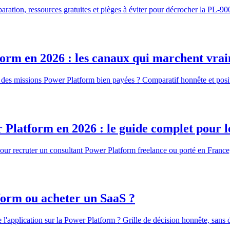
paration, ressources gratuites et pièges à éviter pour décrocher la PL-9
form en 2026 : les canaux qui marchent vra
er des missions Power Platform bien payées ? Comparatif honnête et po
latform en 2026 : le guide complet pour le
our recruter un consultant Power Platform freelance ou porté en France,
tform ou acheter un SaaS ?
re l'application sur la Power Platform ? Grille de décision honnête, sans