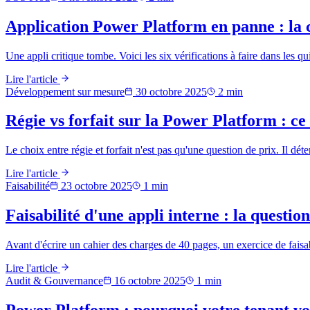
Application Power Platform en panne : la 
Une appli critique tombe. Voici les six vérifications à faire dans les qu
Lire l'article
Développement sur mesure
30 octobre 2025
2
min
Régie vs forfait sur la Power Platform : ce
Le choix entre régie et forfait n'est pas qu'une question de prix. Il déte
Lire l'article
Faisabilité
23 octobre 2025
1
min
Faisabilité d'une appli interne : la questio
Avant d'écrire un cahier des charges de 40 pages, un exercice de faisabi
Lire l'article
Audit & Gouvernance
16 octobre 2025
1
min