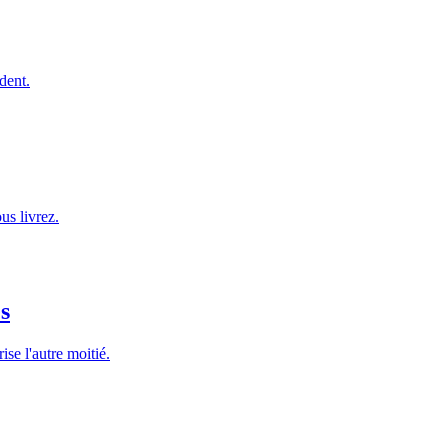
dent.
us livrez.
es
ise l'autre moitié.