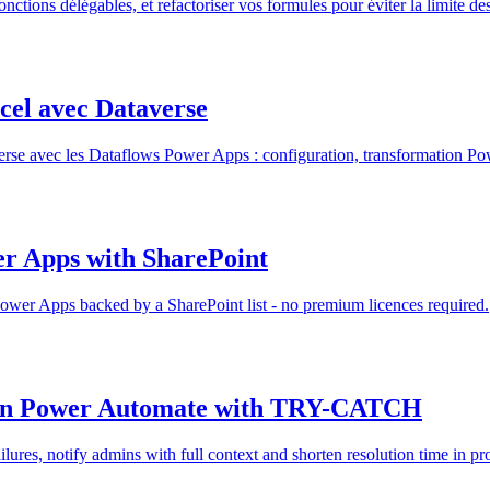
nctions délégables, et refactoriser vos formules pour éviter la limite de
cel avec Dataverse
erse avec les Dataflows Power Apps : configuration, transformation Po
er Apps with SharePoint
Power Apps backed by a SharePoint list - no premium licences required.
in Power Automate with TRY-CATCH
res, notify admins with full context and shorten resolution time in pr