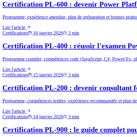
Certification PL-600 : devenir Power Plat
Programme, expérience attendue, plan de préparation et bonnes pratiq
Lire l'article
Certifications
16 janvier 2026
3
min
Certification PL-400 : réussir l'examen P
Programme complet, compétences code (JavaScript, C#, Power Fx, plu
Lire l'article
Certifications
15 janvier 2026
3
min
Certification PL-200 : devenir consultant
Programme, compétences testées, expérience recommandée et plan de p
Lire l'article
Certifications
14 janvier 2026
3
min
Certification PL-900 : le guide complet p